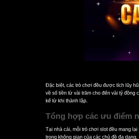
Đặc biệt, các trò chơi đều được tích lũy 
về số tiền từ vài trăm cho đến vài tỷ đồng
kể từ khi thành lập.
Tổng hợp các ưu điểm n
Tại nhà cái, mỗi trò chơi slot đều mang lạ
trong không gian của các chủ đề đa dạng,