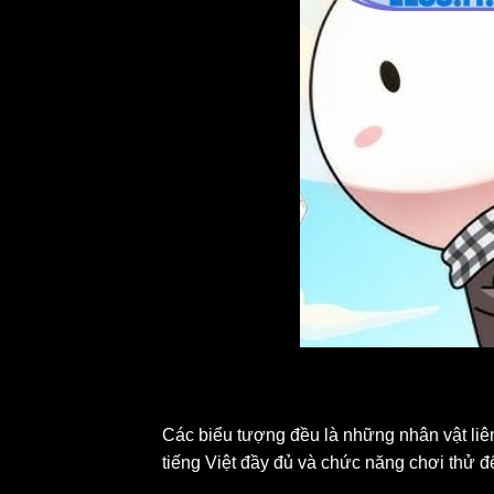
Các biểu tượng đều là những nhân vật liê
tiếng Việt đầy đủ và chức năng chơi thử 