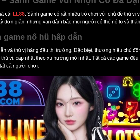
 – Sảnh Game Vui Nhộn Có Đa Dạ
hà cái
LL88
. Sảnh game có rất nhiều trò chơi với chủ đề thú vị
c kỳ đơn giản, nhưng vẫn đảm bảo mọi người có thể nổ to và thắn
h game nổ hũ hấp dẫn
 dẫn và thú vị hàng đầu thị trường. Đặc biệt, thương hiệu chủ 
hú vị, cập nhật theo xu hướng mới nhất. Tất cả các game đều đ
tất cả người chơi.