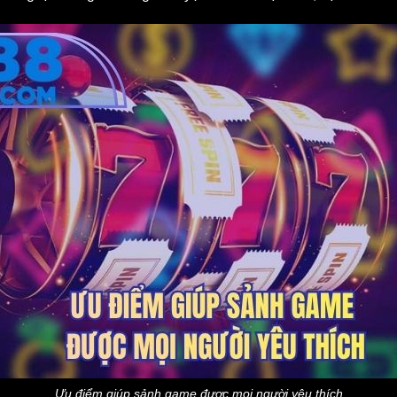
Ưu điểm giúp sảnh game được mọi người yêu thích