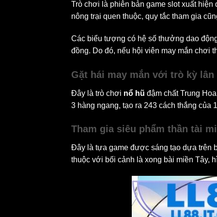
Trò chơi là phiên bản game slot xuất hiện
nông trại quen thuộc, quy tắc tham gia cũ
Các biểu tượng có hệ số thưởng dao độn
đồng. Do đó, nếu hội viên may mắn chơi thắ
Gặt hái may mắn với trò kỳ lâ
Đây là trò chơi
nổ hũ
đậm chất Trung Hoa,
3 hàng ngang, tạo ra 243 cách thắng của 10
Tham gia siêu phẩm thần tài m
Đây là tựa game được sáng tạo dựa trên bộ
thuộc với bối cảnh là xong bài miền Tây, 