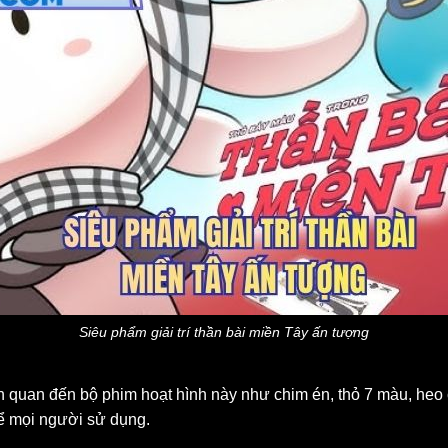
Siêu phẩm giải trí thần bài miền Tây ấn tượng
n quan đến bộ phim hoạt hình này như chim én, thỏ 7 màu, heo 
để mọi người sử dụng.