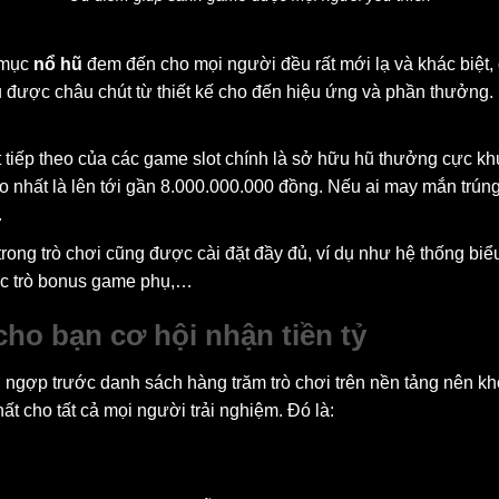
 mục
nổ hũ
đem đến cho mọi người đều rất mới lạ và khác biệt,
được châu chút từ thiết kế cho đến hiệu ứng và phần thưởng. 
iếp theo của các game slot chính là sở hữu hũ thưởng cực khủng
 nhất là lên tới gần 8.000.000.000 đồng. Nếu ai may mắn trúng
.
 trong trò chơi cũng được cài đặt đầy đủ, ví dụ như hệ thống biể
ác trò bonus game phụ,…
cho bạn cơ hội nhận tiền tỷ
g ngợp trước danh sách hàng trăm trò chơi trên nền tảng nên k
 cho tất cả mọi người trải nghiệm. Đó là: