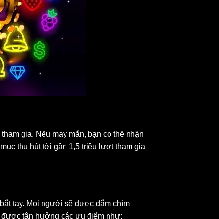
ời tham gia. Nếu may mắn, bạn có thể nhận
mục thu hút tới gần 1,5 triệu lượt tham gia
nh bắt tay. Mọi người sẽ được đắm chìm
còn được tận hưởng các ưu điểm như: