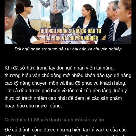
Đội ngũ nhân sự được đầu tư bài bản và chuyên nghiệp
Khi đã sở hữu trong tay đội ngũ nhân viên tài năng,
thương hiệu vẫn chủ động mở nhiều khóa đào tạo để nâng
cao kỹ năng chuyên môn và thái độ phục vụ khách hàng.
Tất cả đều được phổ biến về tôn chỉ của nền tảng, luôn ý
thức có trách nhiệm cao nhất để đem lại các sản phẩm
hoàn hảo cho người dùng.
Giới thiệu LL88 với danh sách đối tác uy tín
Để có thành công được nhưng hiện tại thì vai trò của các